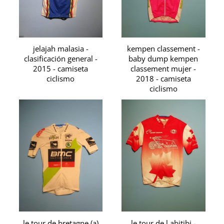
jelajah malasia -
kempen classement -
clasificación general -
baby dump kempen
2015 - camiseta
classement mujer -
ciclismo
2018 - camiseta
ciclismo
le tour de bretagne (a)
le tour de l abitibi -